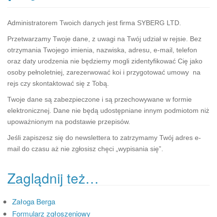
v
i
Administratorem Twoich danych jest firma SYBERG LTD.
g
Przetwarzamy Twoje dane, z uwagi na Twój udział w rejsie. Bez
a
otrzymania Twojego imienia, nazwiska, adresu, e-mail, telefon
t
oraz daty urodzenia nie będziemy mogli zidentyfikować Cię jako
i
osoby pełnoletniej, zarezerwować koi i przygotować umowy na
o
rejs czy skontaktować się z Tobą.
n
Twoje dane są zabezpieczone i są przechowywane w formie
elektronicznej. Dane nie będą udostępniane innym podmiotom niż
upoważnionym na podstawie przepisów.
Jeśli zapiszesz się do newslettera to zatrzymamy Twój adres e-
mail do czasu aż nie zgłosisz chęci „wypisania się”.
Zaglądnij też…
Załoga Berga
Formularz zgłoszeniowy