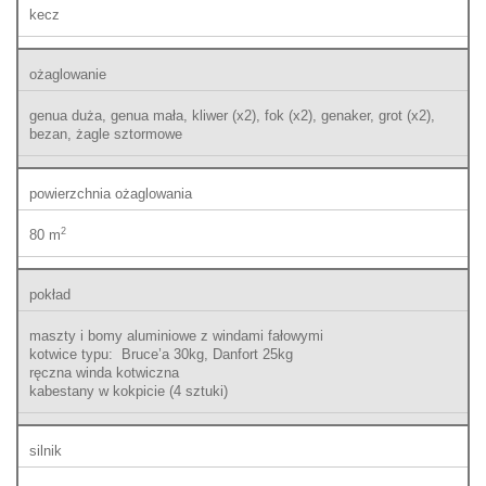
kecz
ożaglowanie
genua duża, genua mała, kliwer (x2), fok (x2), genaker, grot (x2),
bezan, żagle sztormowe
powierzchnia ożaglowania
2
80 m
pokład
maszty i bomy aluminiowe z windami fałowymi
kotwice typu: Bruce’a 30kg, Danfort 25kg
ręczna winda kotwiczna
kabestany w kokpicie (4 sztuki)
silnik