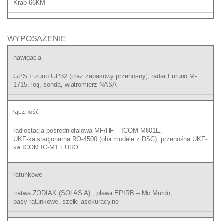
Krab 66KM
WYPOSAŻENIE
nawigacja
GPS Furuno GP32 (oraz zapasowy przenośny), radar Furuno M-
1715, log, sonda, wiatromierz NASA
łączność
radiostacja pośredniofalowa MF/HF – ICOM M801E,
UKF-ka stacjonarna RO-4500 (oba modele z DSC), przenośna UKF-
ka ICOM IC-M1 EURO
ratunkowe
tratwa ZODIAK (SOLAS A) , pława EPIRB – Mc Murdo,
pasy ratunkowe, szelki asekuracyjne