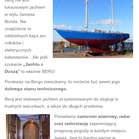
Berg nie jest
v
luksusowym jachtem
i
w stylu Jamesa
Bonda. Nie
g
znajdziecie tu
a
oddzielnych kajut ani
t
rolfoków i
i
elektrycznych
o
kabestanów…Ale jeśli
n
szukacie
„Jachtu z
Duszą”
to właśnie BERG!
Ponieważ na Bergu mieszkamy, to możecie być pewni jego
dobrego stanu technicznego.
Berg jest stalowym jachtem przystosowanym do żeglugi w
trudnych warunkach, a także do długich przelotów.
Posiadamy
samoster wiatrowy, radar
oraz
radiostację
zapewniającą
prognozę pogody w każdym miejscu
świata. Jest to bardzo ważne w