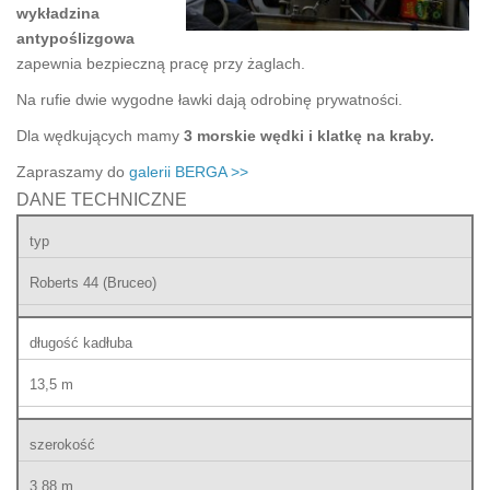
wykładzina
antypoślizgowa
zapewnia bezpieczną pracę przy żaglach.
Na rufie dwie wygodne ławki dają odrobinę prywatności.
Dla wędkujących mamy
3 morskie wędki i klatkę na kraby.
Zapraszamy do
galerii BERGA >>
DANE TECHNICZNE
typ
Roberts 44 (Bruceo)
długość kadłuba
13,5 m
szerokość
3,88 m