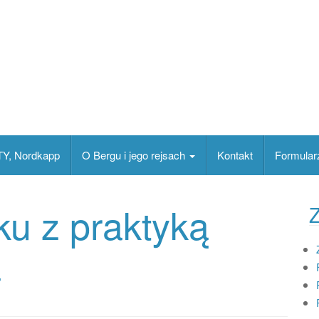
TY, Nordkapp
O Bergu i jego rejsach
Kontakt
Formular
ku z praktyką
Z
a