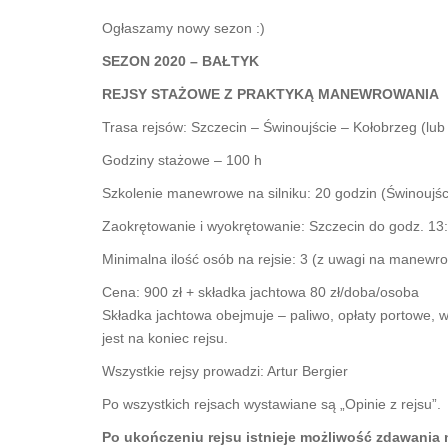
Ogłaszamy nowy sezon :)
SEZON 2020 – BAŁTYK
REJSY STAŻOWE Z PRAKTYKĄ MANEWROWANIA
Trasa rejsów: Szczecin – Świnoujście – Kołobrzeg (lu
Godziny stażowe – 100 h
Szkolenie manewrowe na silniku: 20 godzin (Świnoujśc
Zaokrętowanie i wyokrętowanie: Szczecin do godz. 13
Minimalna ilość osób na rejsie: 3 (z uwagi na manewr
Cena: 900 zł + składka jachtowa 80 zł/doba/osoba
Składka jachtowa obejmuje – paliwo, opłaty portowe, wy
jest na koniec rejsu.
Wszystkie rejsy prowadzi: Artur Bergier
Po wszystkich rejsach wystawiane są „Opinie z rejsu”.
Po ukończeniu rejsu istnieje możliwość zdawania 