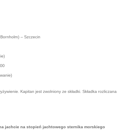
b Bornholm) – Szczecin
ie)
:00
owanie)
żywienie. Kapitan jest zwolniony ze składki. Składka rozliczana
na jachcie na stopień jachtowego sternika morskiego